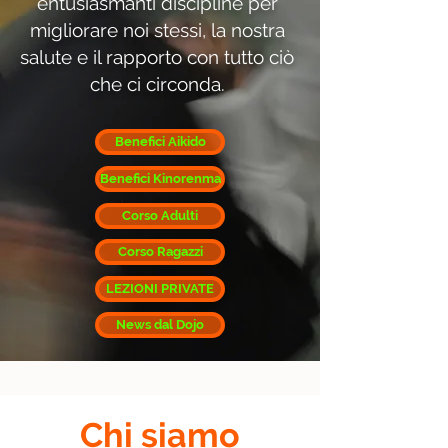
entusiasmanti discipline per
migliorare noi stessi, la nostra
salute e il rapporto con tutto ciò
che ci circonda.
Benefici Aikido
Benefici Kinorenma
Corso Adulti
Corso Ragazzi
LEZIONI PRIVATE
News dal Dojo
Chi siamo