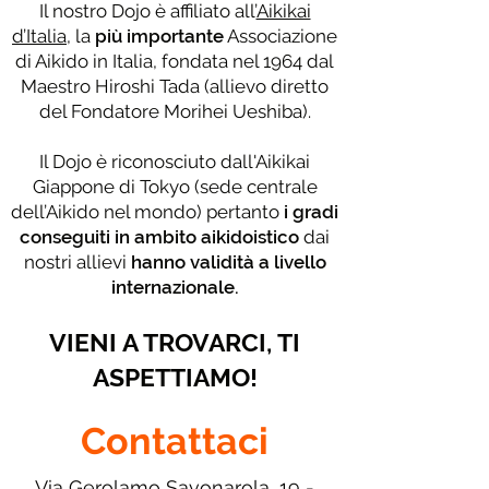
Il nostro Dojo è affiliato all’
Aikikai
d’Italia
, la
più importante
Associazione
di Aikido in Italia, fondata nel 1964 dal
Maestro Hiroshi Tada (allievo diretto
del Fondatore Morihei Ueshiba).
Il Dojo è riconosciuto dall'Aikikai
Giappone di Tokyo (sede centrale
dell’Aikido nel mondo) pertanto
i gradi
conseguiti in ambito aikidoistico
dai
nostri allievi
hanno
validità a livello
internazionale.
VIENI A TROVARCI, TI
ASPETTIAMO!
Contattaci
Via Gerolamo Savonarola,
19 -